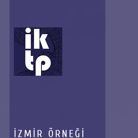
↓
Skip
to
Main
Content
İZMİR ÖRNEĞİ