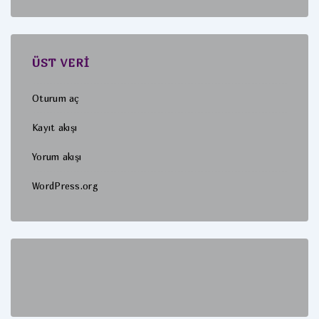
ÜST VERI
Oturum aç
Kayıt akışı
Yorum akışı
WordPress.org