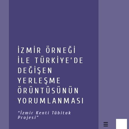
↓
Skip
to
Main
Content
İZMİR ÖRNEĞİ
İLE TÜRKİYE’DE
DEĞİŞEN
YERLEŞME
ÖRÜNTÜSÜNÜN
YORUMLANMASI
İzmir Kenti Tübitak
Projesi
Menü